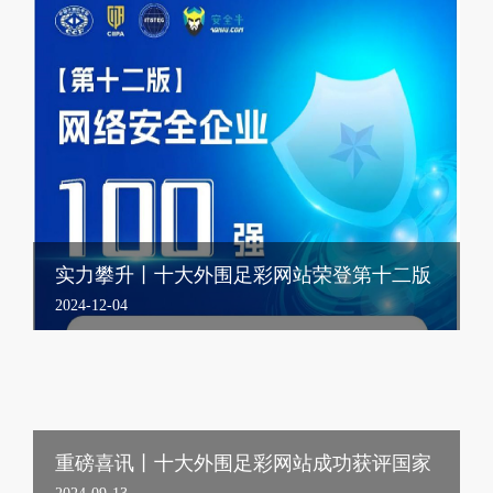
实力攀升丨十大外围足彩网站荣登第十二版
2024-12-04
《网络安全企业100强》第37名
重磅喜讯丨十大外围足彩网站成功获评国家