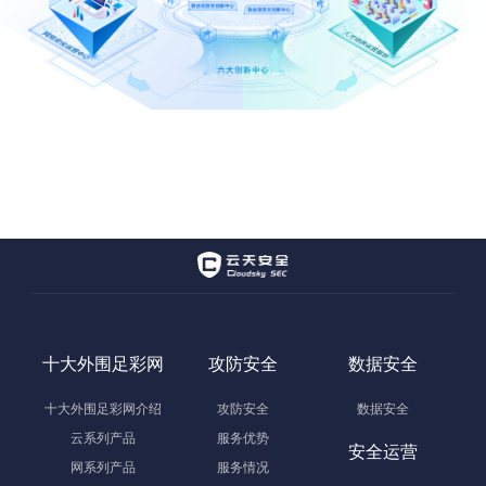
十大外围足彩网
攻防安全
数据安全
十大外围足彩网介绍
攻防安全
数据安全
云系列产品
服务优势
安全运营
网系列产品
服务情况