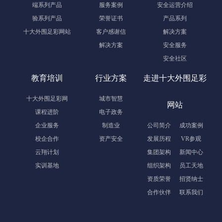
端系列产品
服务案例
安全运营介绍
验系列产品
荣誉证书
产品系列
十大外围足彩网站
客户感谢信
解决方案
解决方案
安全服务
安全社区
教育培训
行业方案
走进十大外围足彩
十大外围足彩网
城市智慧
网站
课程进阶
电子政务
企业服务
制造业
公司简介
成功案例
校企合作
资产安全
发展历程
VR参观
云翔计划
集团架构
新闻中心
实训基地
组织架构
员工天地
资质荣誉
招贤纳士
合作伙伴
联系我们