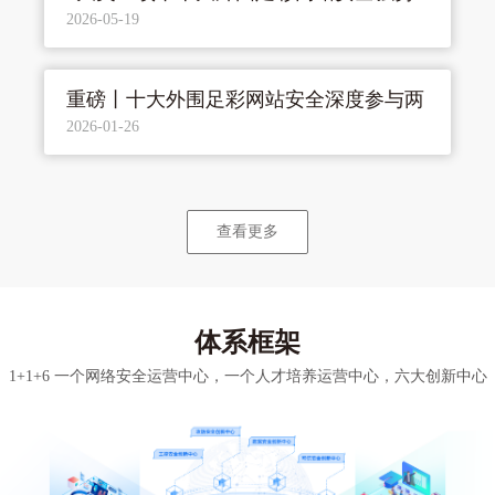
2026-05-19
入选《嘶吼2026网络安全产业图谱》
重磅丨十大外围足彩网站安全深度参与两
2026-01-26
项国家标准正式发布，以标准力量筑牢工
业互联网安全与数字化发展基石
查看更多
体系框架
1+1+6 一个网络安全运营中心，一个人才培养运营中心，六大创新中心