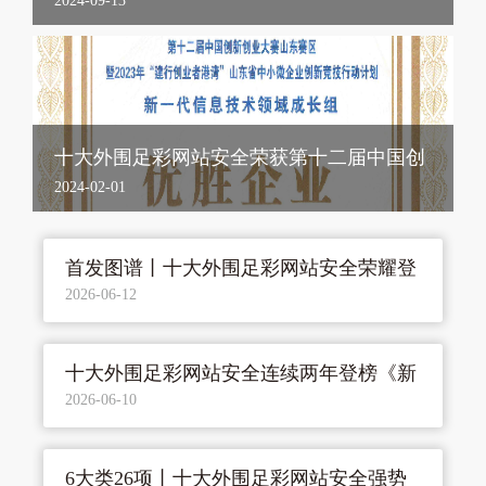
2024-09-13
国家级专精特新"小巨人"企业
十大外围足彩网站安全荣获第十二届中国创
2024-02-01
新创业大赛优胜企业
首发图谱丨十大外围足彩网站安全荣耀登
2026-06-12
榜《2026 AI+网络安全产业图谱》成为首
批入榜企业
十大外围足彩网站安全连续两年登榜《新
2026-06-10
质·中国数字安全百强》
6大类26项丨十大外围足彩网站安全强势