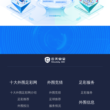
十大外围足彩网
外围竞猜
足彩服务
十大外围足彩网介绍
外围竞猜
足彩服务
足彩推荐
足球推荐
外围信息
外围投注
服务情况