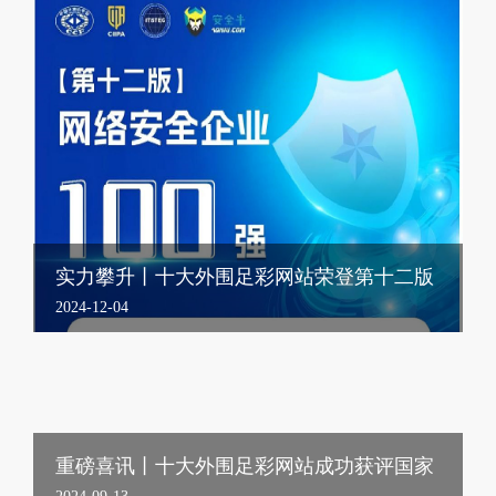
实力攀升丨十大外围足彩网站荣登第十二版
2024-12-04
《网络安全企业100强》第37名
重磅喜讯丨十大外围足彩网站成功获评国家