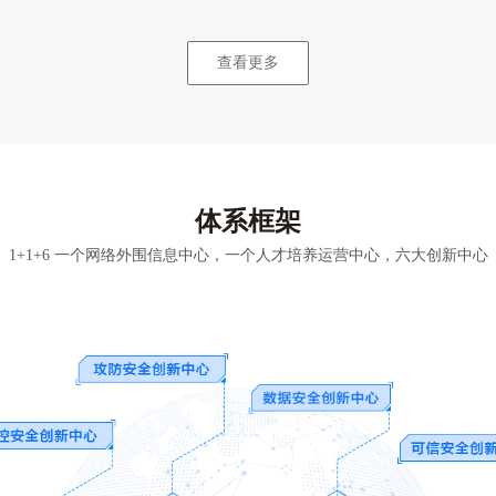
查看更多
体系框架
1+1+6 一个网络外围信息中心，一个人才培养运营中心，六大创新中心