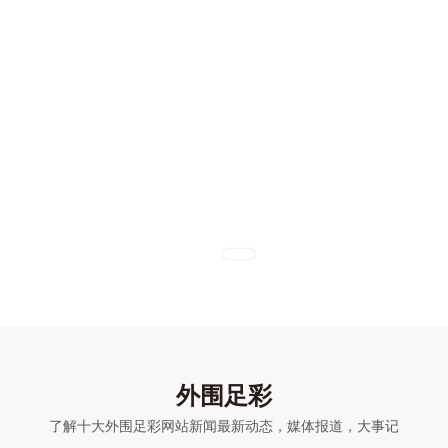
外围足彩
了解十大外围足彩网站新闻最新动态，媒体报道，大事记