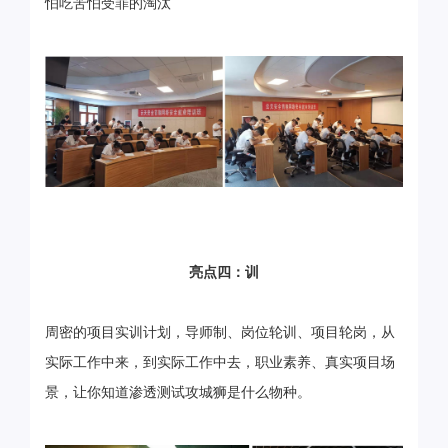
怕吃苦怕受罪的淘汰
亮点四：训
周密的项目实训计划，导师制、岗位轮训、项目轮岗，从
实际工作中来，到实际工作中去，职业素养、真实项目场
景，让你知道渗透测试攻城狮是什么物种。