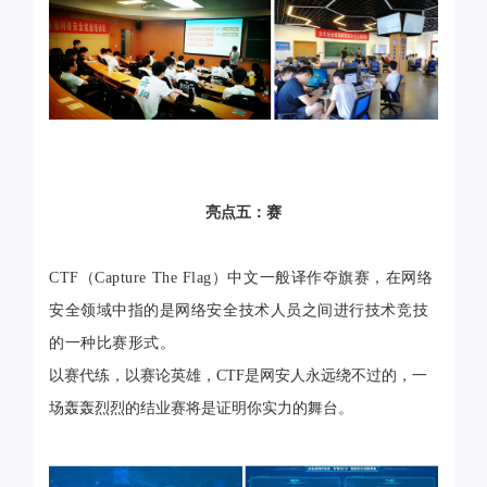
亮点五：赛
CTF（Capture The Flag）中文一般译作夺旗赛，在网络
安全领域中指的是网络安全技术人员之间进行技术竞技
的一种比赛形式。
以赛代练，以赛论英雄，CTF是网安人永远绕不过的，一
场轰轰烈烈的结业赛将是证明你实力的舞台。