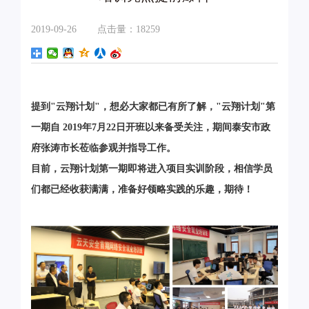
2019-09-26
点击量：18259
提到"云翔计划"，想必大家都已有所了解，"云翔计划"第
一期自 2019年7月22日开班以来备受关注，期间泰安市政
府张涛市长莅临参观并指导工作。
目前，云翔计划第一期即将进入项目实训阶段，相信学员
们都已经收获满满，准备好领略实践的乐趣，期待！