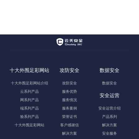
十大外围足彩网站
攻防安全
数据安全
十大外围足彩网站介绍
攻防安全
数据安全
云系列产品
服务优势
安全运营
网系列产品
服务情况
端系列产品
服务案例
安全运营介绍
验系列产品
荣誉证书
产品系列
十大外围足彩网站
客户感谢信
解决方案
解决方案
安全服务