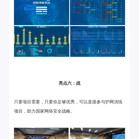
亮点六：战
只要项目需要，只要你足够优秀，可以直接参与护网演练
项目，助力国家网络安全战略。