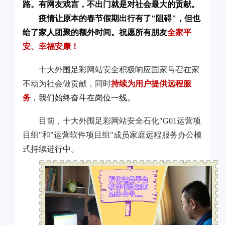
路。有网友戏言，不出门就是对社会最大的贡献。
疫情让原本的春节假期出行有了"阻碍"，但也
给了家人团聚的额外时间。祝愿所有朋友
全家平
安、幸福安康！
十大外围足彩网站安全积极响应国家号召在家
不动为社会做贡献，同时
持续为用户提供远程服
务
，我们始终奋斗在岗位一线。
目前，十大外围足彩网站安全石化"G01运营项
目组"和"运营软件项目组"成员家庭远程服务办公模
式持续进行中。