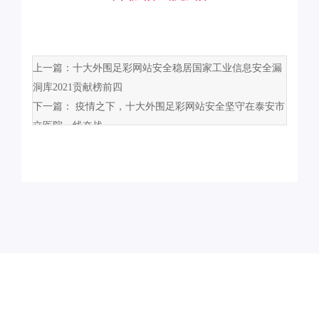
上一篇：十大外围足彩网站安全稳居国家工业信息安全漏
洞库2021贡献榜前四
下一篇： 疫情之下，十大外围足彩网站安全坚守在泰安市
立医院一线奋战