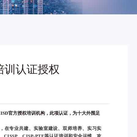
培训认证授权
ISD官方授权培训机构，此项认证，为十大外围足
，在专业共建、实验室建设、双师培养、实习实
ISSP、CISP-PTE等认证培训和安全运维、攻