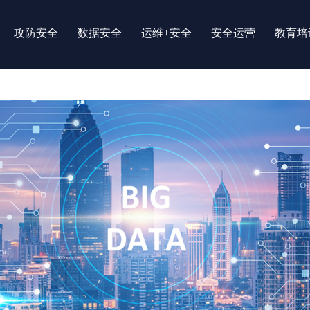
攻防安全
数据安全
运维+安全
安全运营
教育培