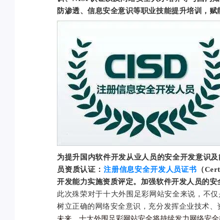
防渗透、信息安全意识等职业技能提升培训，赋
为提升国内软件开发从业人员的安全开发意识及
员资质认证：
注册信息安全开发人员证书
（Cer
开发能力实施资质评定。
加强软件开发人员的安
此次殊荣对于十大外围足彩网站安全来说，不仅
树立正确的网络安全意识，充分发挥企业技术、
未来，十大外围足彩网站安全将持续发力网络安全