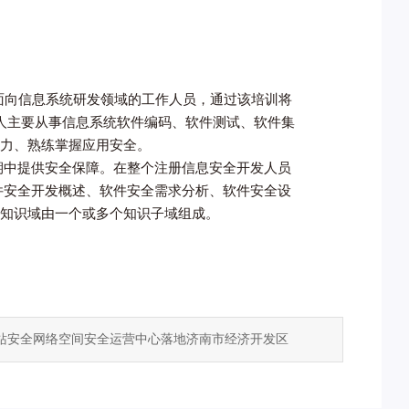
测评中心实施，面向信息系统研发领域的工作人员，通过该培训将
有人主要从事信息系统软件编码、软件测试、软件集
力、熟练掌握应用安全。
期中提供安全保障。在整个注册信息安全开发人员
件安全开发概述、软件安全需求分析、软件安全设
知识域由一个或多个知识子域组成。
网站安全网络空间安全运营中心落地济南市经济开发区