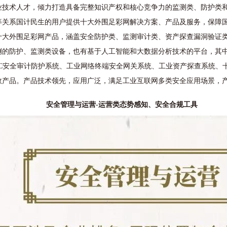
业技术人才，倾力打造具备完整知识产权和核心竞争力的监测类、防护类
等关系国计民生的用户提供十大外围足彩网解决方案、产品及服务，保障
列十大外围足彩网产品，涵盖安全防护类、监测审计类、资产探查漏洞验证
侧的防护、监测类设备，也有基于人工智能和大数据分析技术的平台，其
HC安全审计防护系统、工业网络终端安全网关系统、工业资产探查系统、
效产品。产品技术领先，应用广泛，满足工业互联网多类安全应用场景，
安全管理与运营-运营类态势感知、安全合规工具