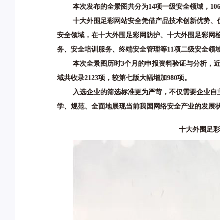
本次发布的全景图共分为14项一级安全领域，10
十大外围足彩网站安全凭借产品技术创新优势、
安全领域，在十大外围足彩网防护、十大外围足彩网
务、安全培训服务、终端安全管理等11项二级安全领
本次全景图历时3个月的申报资料验证与分析，近
域共收录2123项，较第七版大幅增加980项。
入选企业的筛选标准更为严苛，不仅需要企业自
学、规范、全面地展现当前我国网络安全产业的发展
十大外围足彩