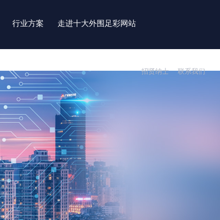
行业方案
走进十大外围足彩网站
招贤纳士
联系我们