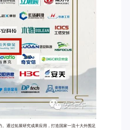
力。通过拓展研究成果应用，打造国家一流十大外围足