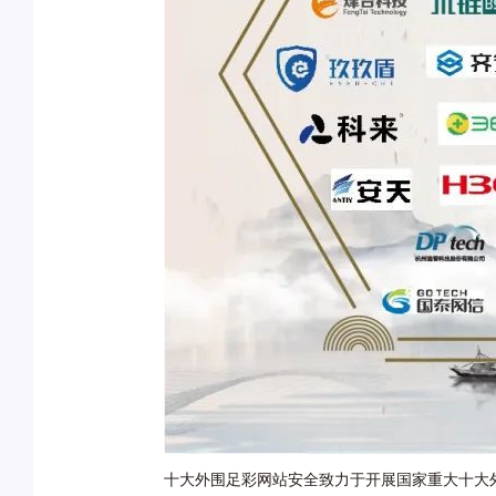
十大外围足彩网站安全致力于开展国家重大十大