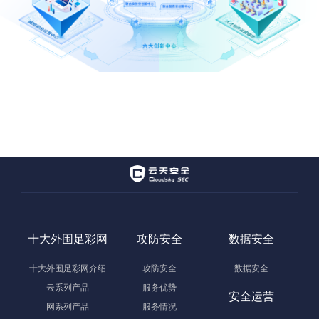
十大外围足彩网
攻防安全
数据安全
十大外围足彩网介绍
攻防安全
数据安全
云系列产品
服务优势
安全运营
网系列产品
服务情况