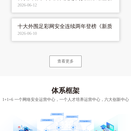
2026-06-12
《2026 AI+网络安全产业图谱》成为首批
入榜企业
十大外围足彩网安全连续两年登榜《新质
2026-06-10
·中国数字安全百强》
查看更多
体系框架
1+1+6 一个网络安全运营中心，一个人才培养运营中心，六大创新中心