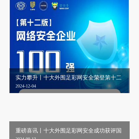
实力攀升丨十大外围足彩网安全荣登第十二
2024-12-04
版《网络安全企业100强》第37名
重磅喜讯丨十大外围足彩网安全成功获评国